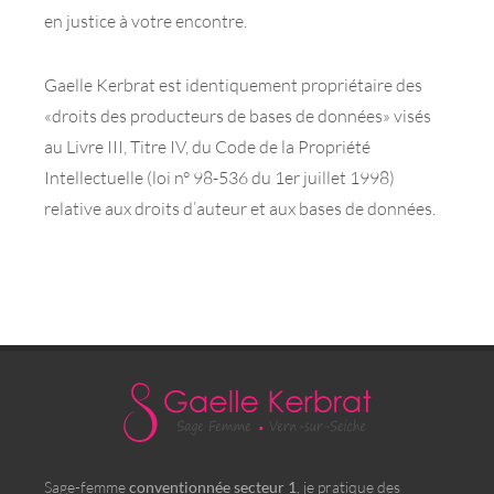
en justice à votre encontre.
Gaelle Kerbrat est identiquement propriétaire des
«droits des producteurs de bases de données» visés
au Livre III, Titre IV, du Code de la Propriété
Intellectuelle (loi n° 98-536 du 1er juillet 1998)
relative aux droits d’auteur et aux bases de données.
Sage-femme
conventionnée secteur 1
, je pratique des